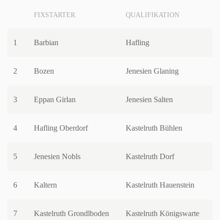
FIXSTARTER
QUALIFIKATION
1
Barbian
Hafling
2
Bozen
Jenesien Glaning
3
Eppan Girlan
Jenesien Salten
4
Hafling Oberdorf
Kastelruth Bühlen
5
Jenesien Nobls
Kastelruth Dorf
6
Kaltern
Kastelruth Hauenstein
7
Kastelruth Grondlboden
Kastelruth Königswarte