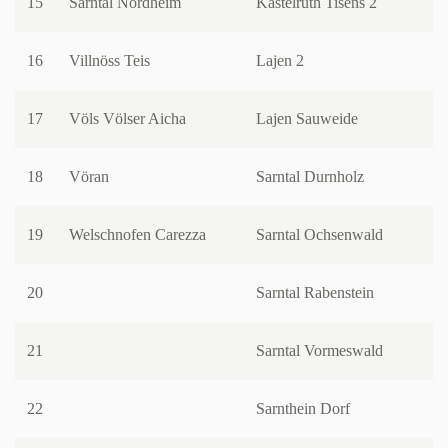
15
Sarntal Nordheim
Kastelruth Tisens 2
16
Villnöss Teis
Lajen 2
17
Völs Völser Aicha
Lajen Sauweide
18
Vöran
Sarntal Durnholz
19
Welschnofen Carezza
Sarntal Ochsenwald
20
Sarntal Rabenstein
21
Sarntal Vormeswald
22
Sarnthein Dorf