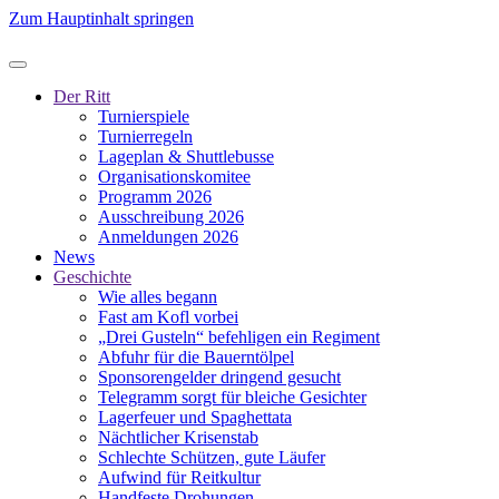
Zum Hauptinhalt springen
Der Ritt
Turnierspiele
Turnierregeln
Lageplan & Shuttlebusse
Organisationskomitee
Programm 2026
Ausschreibung 2026
Anmeldungen 2026
News
Geschichte
Wie alles begann
Fast am Kofl vorbei
„Drei Gusteln“ befehligen ein Regiment
Abfuhr für die Bauerntölpel
Sponsorengelder dringend gesucht
Telegramm sorgt für bleiche Gesichter
Lagerfeuer und Spaghettata
Nächtlicher Krisenstab
Schlechte Schützen, gute Läufer
Aufwind für Reitkultur
Handfeste Drohungen