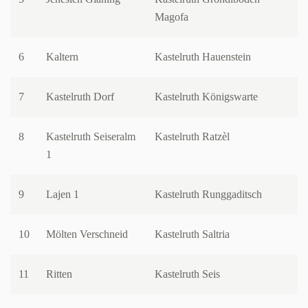
Magofa
6
Kaltern
Kastelruth Hauenstein
7
Kastelruth Dorf
Kastelruth Königswarte
8
Kastelruth Seiseralm
Kastelruth Ratzèl
1
9
Lajen 1
Kastelruth Runggaditsch
10
Mölten Verschneid
Kastelruth Saltria
11
Ritten
Kastelruth Seis