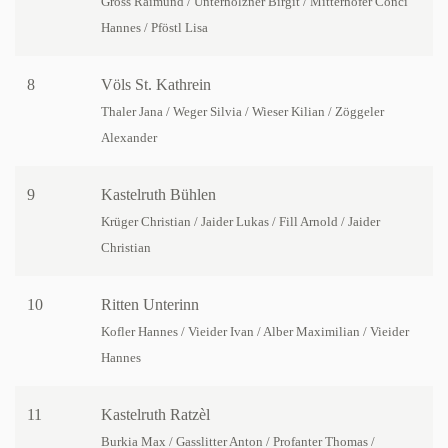
Gross Raimund / Unterholzner Birgit / Mitterhofer Conci
Hannes / Pföstl Lisa
8
Völs St. Kathrein
Thaler Jana / Weger Silvia / Wieser Kilian / Zöggeler
Alexander
9
Kastelruth Bühlen
Krüger Christian / Jaider Lukas / Fill Arnold / Jaider
Christian
10
Ritten Unterinn
Kofler Hannes / Vieider Ivan / Alber Maximilian / Vieider
Hannes
11
Kastelruth Ratzèl
Burkia Max / Gasslitter Anton / Profanter Thomas /