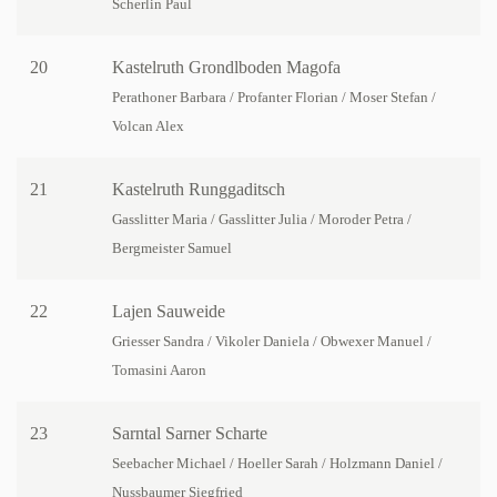
Scherlin Paul
20
Kastelruth Grondlboden Magofa
Perathoner Barbara / Profanter Florian / Moser Stefan /
Volcan Alex
21
Kastelruth Runggaditsch
Gasslitter Maria / Gasslitter Julia / Moroder Petra /
Bergmeister Samuel
22
Lajen Sauweide
Griesser Sandra / Vikoler Daniela / Obwexer Manuel /
Tomasini Aaron
23
Sarntal Sarner Scharte
Seebacher Michael / Hoeller Sarah / Holzmann Daniel /
Nussbaumer Siegfried