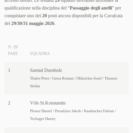
accesso diretto. Le restanti
29
squadre dovranno affrontare la
qualificazione nella disciplina del “
Passaggio degli anelli
” per
conquistare uno dei
20
posti ancora disponibili per la Cavalcata
del
29/30/31 maggio 2026
.
N. DI
PART.
SQUADRA
1
Sarntal Durnholz
Thaler Peter / Gross Roman / Obkircher Josef / Thurner
Stefan
2
Völs St.Konstantin
Ploner Daniel / Prossliner Jakob / Karabacher Fabian /
Tschager Danny