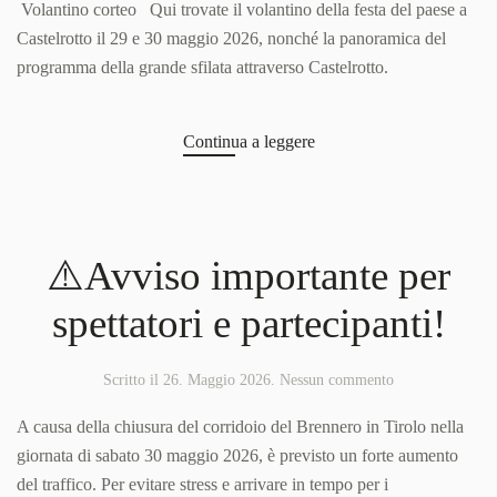
del
Volantino corteo Qui trovate il volantino della festa del paese a
paese
Castelrotto il 29 e 30 maggio 2026, nonché la panoramica del
„Oswald
programma della grande sfilata attraverso Castelrotto.
von
Wolkenstein
Ritt“
29.-30.
Continua a leggere
maggio
2026
⚠️Avviso importante per
spettatori e partecipanti!
su
Scritto il
26. Maggio 2026
.
Nessun commento
⚠️Avviso
importante
A causa della chiusura del corridoio del Brennero in Tirolo nella
per
giornata di sabato 30 maggio 2026, è previsto un forte aumento
spettatori
del traffico. Per evitare stress e arrivare in tempo per i
e