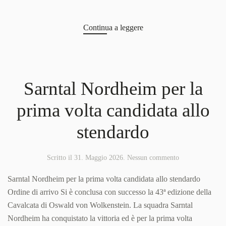
Continua a leggere
Sarntal Nordheim per la
prima volta candidata allo
stendardo
su
Scritto il
31. Maggio 2026
.
Nessun commento
Sarntal
Nordheim
Sarntal Nordheim per la prima volta candidata allo stendardo
per
Ordine di arrivo Si è conclusa con successo la 43ª edizione della
la
Cavalcata di Oswald von Wolkenstein. La squadra Sarntal
prima
volta
Nordheim ha conquistato la vittoria ed è per la prima volta
candidata