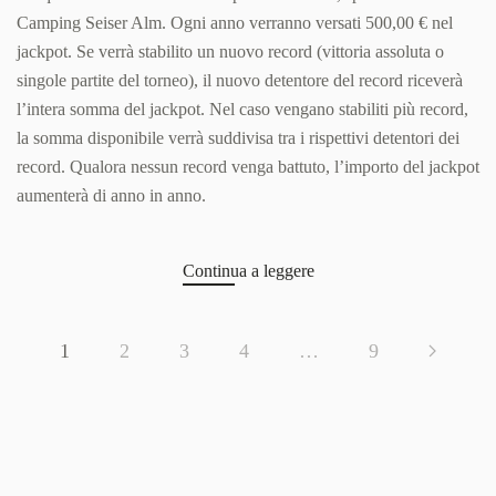
dei
Camping Seiser Alm. Ogni anno verranno versati 500,00 € nel
record”
jackpot. Se verrà stabilito un nuovo record (vittoria assoluta o
singole partite del torneo), il nuovo detentore del record riceverà
l’intera somma del jackpot. Nel caso vengano stabiliti più record,
la somma disponibile verrà suddivisa tra i rispettivi detentori dei
record. Qualora nessun record venga battuto, l’importo del jackpot
aumenterà di anno in anno.
Continua a leggere
1
2
3
4
…
9