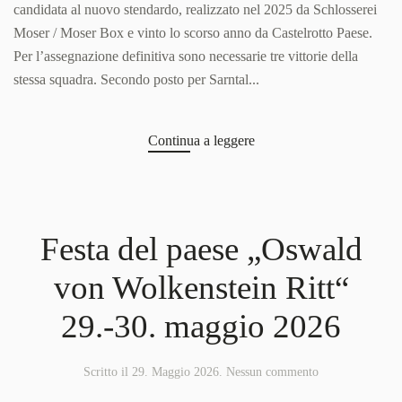
candidata al nuovo stendardo, realizzato nel 2025 da Schlosserei
allo
stendardo
Moser / Moser Box e vinto lo scorso anno da Castelrotto Paese.
Per l’assegnazione definitiva sono necessarie tre vittorie della
stessa squadra. Secondo posto per Sarntal...
Continua a leggere
Festa del paese „Oswald
von Wolkenstein Ritt“
29.-30. maggio 2026
su
Scritto il
29. Maggio 2026
.
Nessun commento
Festa