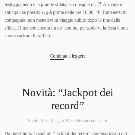
partecipanti!
festeggiamenti e la grande sfilata, si consiglia di: ⏰ Arrivare in
anticipo: se possibile, già prima delle ore 10:00. 🍻 Trattenersi in
compagnia: non mettetevi in viaggio subito dopo la fine della
sfilata. Rimanete ancora un po’ con noi per godervi la festa e non
sovraccaricare il traffico! ...
Continua a leggere
Novità: “Jackpot dei
record”
su
Scritto il
26. Maggio 2026
.
Nessun commento
Novità:
“Jackpot
Da quest’anno ci sarà un “Jackpot dei record”, sponsorizzato dal