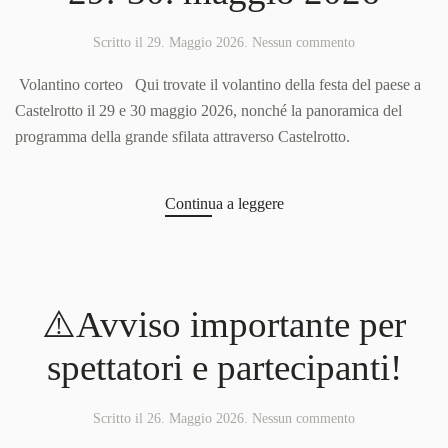
su
Scritto il
29. Maggio 2026
.
Nessun commento
Festa
del
Volantino corteo Qui trovate il volantino della festa del paese a
paese
Castelrotto il 29 e 30 maggio 2026, nonché la panoramica del
„Oswald
programma della grande sfilata attraverso Castelrotto.
von
Wolkenstein
Ritt“
29.-30.
Continua a leggere
maggio
2026
⚠️Avviso importante per
spettatori e partecipanti!
su
Scritto il
26. Maggio 2026
.
Nessun commento
⚠️Avviso