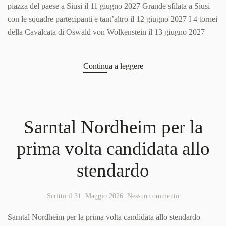
piazza del paese a Siusi il 11 giugno 2027 Grande sfilata a Siusi
con le squadre partecipanti e tant’altro il 12 giugno 2027 I 4 tornei
della Cavalcata di Oswald von Wolkenstein il 13 giugno 2027
Continua a leggere
Sarntal Nordheim per la
prima volta candidata allo
stendardo
su
Scritto il
31. Maggio 2026
.
Nessun commento
Sarntal
Nordheim
Sarntal Nordheim per la prima volta candidata allo stendardo
per