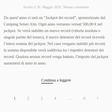
su
Scritto il
26. Maggio 2026
.
Nessun commento
Novità:
“Jackpot
Da quest’anno ci sarà un “Jackpot dei record”, sponsorizzato dal
dei
Camping Seiser Alm. Ogni anno verranno versati 500,00 € nel
record”
jackpot. Se verrà stabilito un nuovo record (vittoria assoluta o
singole partite del torneo), il nuovo detentore del record riceverà
l’intera somma del jackpot. Nel caso vengano stabiliti più record,
la somma disponibile verrà suddivisa tra i rispettivi detentori dei
record. Qualora nessun record venga battuto, l’importo del jackpot
aumenterà di anno in anno.
Continua a leggere
1
2
3
4
…
6